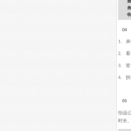
04
来
1.
看
2.
签
3.
拆
4.
05
怡远
时长