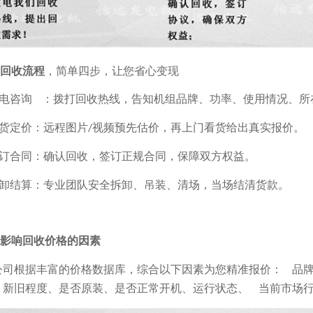
回收流程
，
简单四步，让您省心变现
电咨询
：
拨打回收热线，告知机组品牌、功率、使用情况、所
货定价
：
远程图片
视频
预先
估价，
再
上门看货给出真实报价。
/
订合同
：
确
认回收，签订正规合同，保障双方权益。
卸结算
：
专
业团队安全拆卸、吊装、清场，当场结清货款。
影响回收价格的因素
公司根据丰富的价格数据库，综合以下因素为您精准报价：
品
、
新旧程度、是否原装
、
是否正常开机、运行状态、
当前市场