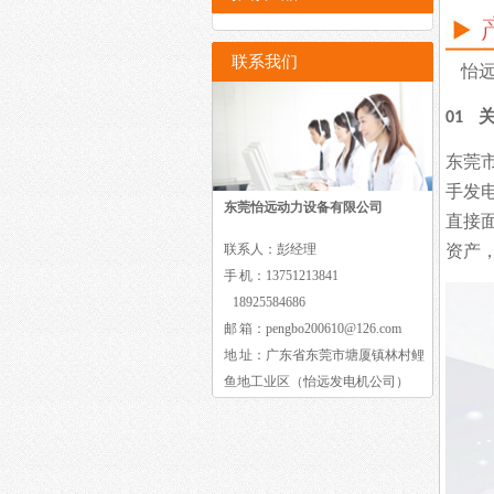
联系我们
怡
01
东莞
手发
东莞怡远动力设备有限公司
直接
联系人：彭经理
资产
手 机：13751213841
18925584686
邮 箱：pengbo200610@126.com
地 址：广东省东莞市塘厦镇林村鲤
鱼地工业区（怡远发电机公司）