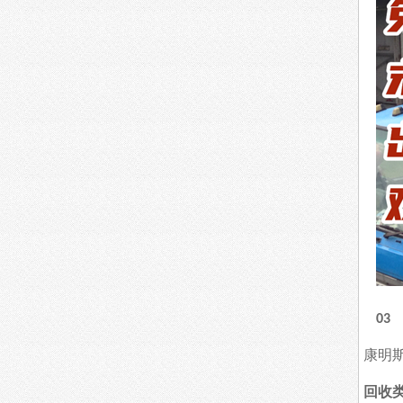
0
康明
回收