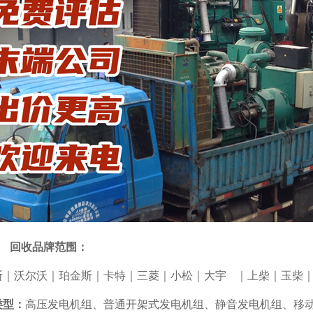
回收品牌范围
：
3
斯｜沃尔沃｜珀金斯｜卡特｜三菱｜小松｜大宇
｜上柴｜玉柴
类型
：
高压发电机组
、
普通开架式发电机组
、
静音发电机组
、
移