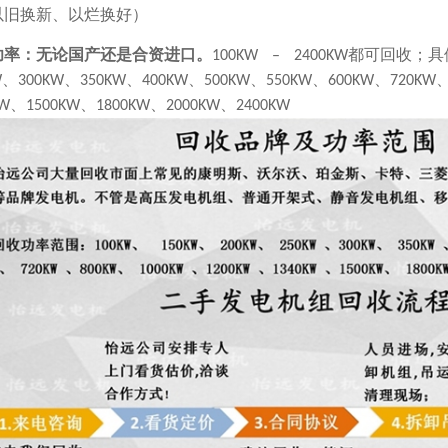
以旧换新、以烂换好）
功率
：
无论国产还是合资进口。
都可回收；具
100KW – 2400KW
、
、
、
、
、
、
、
W
300KW
350KW
400KW
500KW
550KW
600KW
720KW
、
、
、
、
KW
1500KW
1800KW
2000KW
2400KW