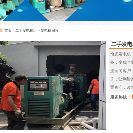
置:
首页
>
二手发电机组
>
发电机回收
二手发电
怡远发电机
备，变成企
接面向客户
子，让利给
置资产，改
服务热线：