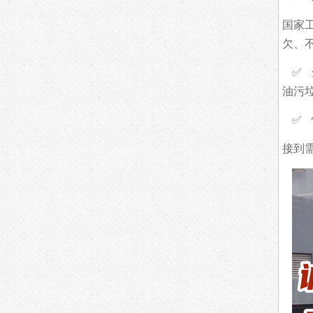
国家
欠、
✅
油污
✅
接到