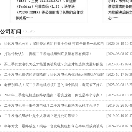
公司新闻
/ NEWS
怡远发电机公司：深耕柴油机组行业十余载 打造全链条一站式电
[2026-03-19 15:4
力解决方案
打破传统认知，揭秘二手发电机组到底质量有没有保障！
[2024-06-08 07:1
买二手的发电机怎么才能避免被坑呢？怎么才能选到质量好的柴
[2023-08-15 09:4
油发电机组呢？
二手发电机组选购避坑指南：怡远发电机教你3招远离99%的骗局
[2025-10-17 08:3
老板别踩坑！买二手发电机必须注意的10个陷阱，看完省下好几
[2025-09-08 18:2
万！
2026年二手发电机选购终极指南：看完这篇，你也是半个专家！
[2025-09-08 18:1
二手发电机等于廉价发电机？二手发电机价格怎么样才合理？
[2019-09-26 00:4
二手发电机组转让是个人靠谱？还是公司靠谱？
[2019-09-10 02:4
半年对比，最终成交！揭秘一台发电机组如何在半年后成功被高
[2024-05-08 07:2