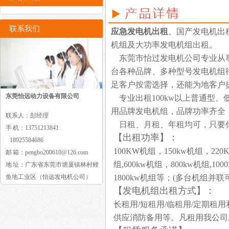
联系我们
应急发电机出租
、国产发电机出
机组及大功率发电机组出租。
东莞市怡过发电机公司专业从事
台各种品牌、多种型号发电机组待
足客户按需选择，还能为地客户
东莞怡远动力设备有限公司
专业出租100kw以上普通型、
用品牌发电机组，品牌功率齐全
联系人：彭经理
日租、月租、年租均可，只要你
手 机：13751213841
【出租功率】：
18925584686
100KW机组，150kw机组，220
邮 箱：pengbo200610@126.com
组,600kw机组，800kw机组,10
地 址：广东省东莞市塘厦镇林村鲤
鱼地工业区（怡远发电机公司）
1800kw机组等；(多台机组并联
【发电机组出租方式】：
长租用/短租用/临租用/定期
供应消防备用等。凡租用我公司